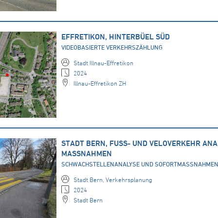
EFFRETIKON, HINTERBÜEL SÜD
VIDEOBASIERTE VERKEHRSZÄHLUNG
Stadt Illnau-Effretikon
2024
Illnau-Effretikon ZH
STADT BERN, FUSS- UND VELOVERKEHR ANA
MASSNAHMEN
SCHWACHSTELLENANALYSE UND SOFORTMASSNAHME
Stadt Bern, Verkehrsplanung
2024
Stadt Bern