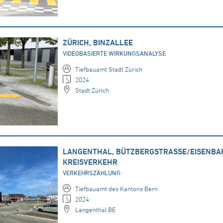
ZÜRICH, BINZALLEE
VIDEOBASIERTE WIRKUNGSANALYSE
Tiefbauamt Stadt Zürich
2024
Stadt Zürich
LANGENTHAL, BÜTZBERGSTRASSE/EISENB
KREISVERKEHR
VERKEHRSZÄHLUNG
Tiefbauamt des Kantons Bern
2024
Langenthal BE