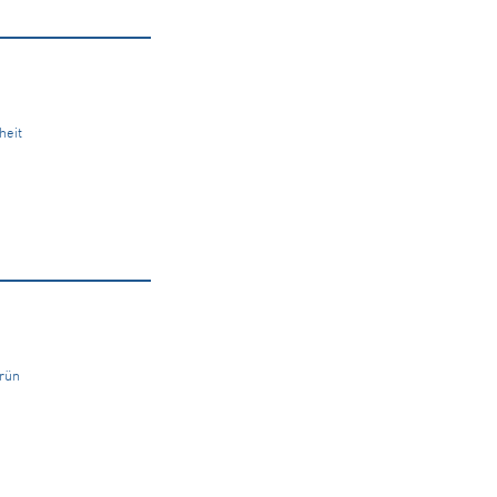
heit
grün