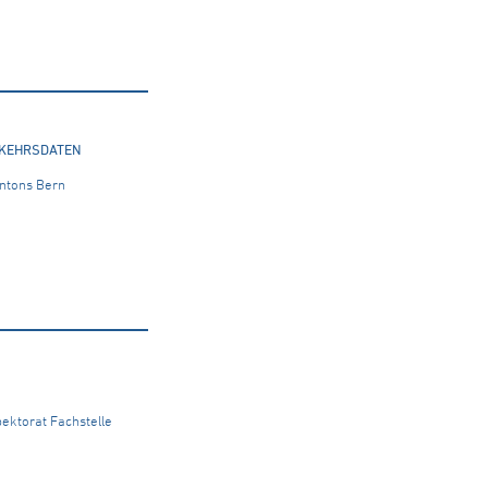
RKEHRSDATEN
antons Bern
ektorat Fachstelle