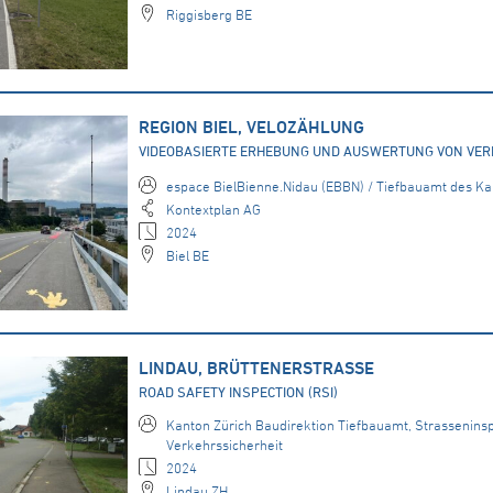
Riggisberg BE
REGION BIEL, VELOZÄHLUNG
VIDEOBASIERTE ERHEBUNG UND AUSWERTUNG VON VE
espace BielBienne.Nidau (EBBN) / Tiefbauamt des K
Kontextplan AG
2024
Biel BE
LINDAU, BRÜTTENERSTRASSE
ROAD SAFETY INSPECTION (RSI)
Kanton Zürich Baudirektion Tiefbauamt, Strasseninsp
Verkehrssicherheit
2024
Lindau ZH