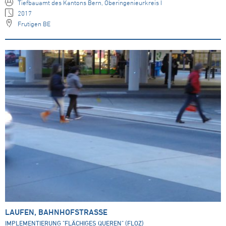
Tiefbauamt des Kantons Bern, Oberingenieurkreis I
2017
Frutigen BE
LAUFEN, BAHNHOFSTRASSE
IMPLEMENTIERUNG "FLÄCHIGES QUEREN" (FLOZ)