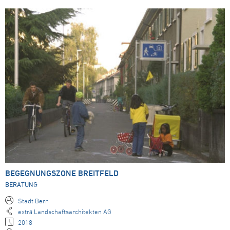
BEGEGNUNGSZONE BREITFELD
BERATUNG
Stadt Bern
extrā Landschaftsarchitekten AG
2018