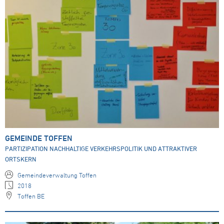
GEMEINDE TOFFEN
PARTIZIPATION NACHHALTIGE VERKEHRSPOLITIK UND ATTRAKTIVER
ORTSKERN
Gemeindeverwaltung Toffen
2018
Toffen BE