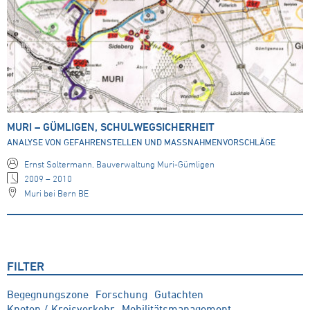
MURI – GÜMLIGEN, SCHULWEGSICHERHEIT
ANALYSE VON GEFAHRENSTELLEN UND MASSNAHMENVORSCHLÄGE
Ernst Soltermann, Bauverwaltung Muri-Gümligen
2009 – 2010
Muri bei Bern BE
FILTER
Begegnungszone
Forschung
Gutachten
Knoten / Kreisverkehr
Mobilitätsmanagement