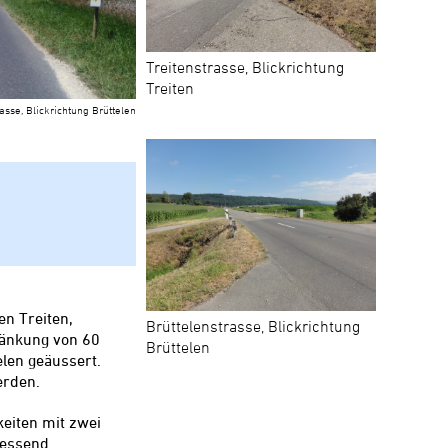
Treitenstrasse, Blickrichtung
Treiten
asse, Blickrichtung Brüttelen
n Treiten,
Brüttelenstrasse, Blickrichtung
ränkung von 60
Brüttelen
elen geäussert.
erden.
eiten mit zwei
iessend