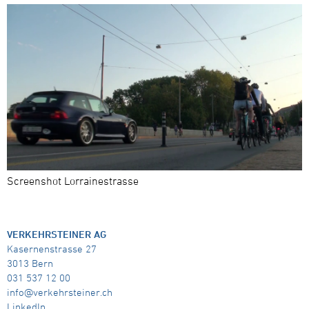
Screenshot Lorrainestrasse
VERKEHRSTEINER AG
Kasernenstrasse 27
3013 Bern
031 537 12 00
info@verkehrsteiner.ch
LinkedIn